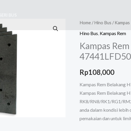
SERI BUS
Kampas
Home
/
Hino Bus
/ Kampas
Rem
Hino Bus
,
Kampas Rem
Belakang
Kampas Rem 
Hino
47441LFD50
R260
47441LFD50
Rp
108,000
quantity
Kampas Rem Belakang H
Kampas Rem Belakang Hi
RK8/RN8/RK1/RG1/RM280
anda dalam kondisi lebih 
pemakaian dan untuk limi