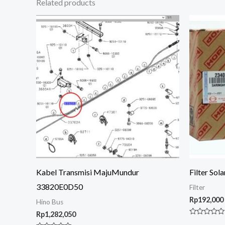
Related products
Kabel Transmisi MajuMundur
Filter So
33820E0D50
Filter
Rp
192,000
Hino Bus
Rp
1,282,050
Rated