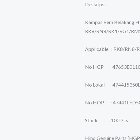
Deskripsi
Kampas Rem Belakang Hi
RK8/RN8/RK1/RG1/RM28
Applicable : RK8/RN8/
No HGP : 47653E011
No Lokal : 474415350
No HOP : 47441LFD5
Stock : 100 Pcs
Hino Genuine Parts (HGP