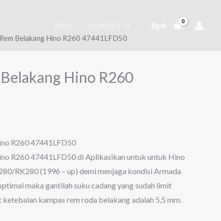
Rp
0
ABOUT
CONTACT US
 Rem Belakang Hino R260 47441LFD50
Belakang Hino R260
ino R260 47441LFD50
no R260 47441LFD50 di Aplikasikan untuk untuk Hino
/RK280 (1996 – up) demi menjaga kondisi Armada
optimal maka gantilah suku cadang yang sudah limit
t ketebalan kampas rem roda belakang adalah 5,5 mm.