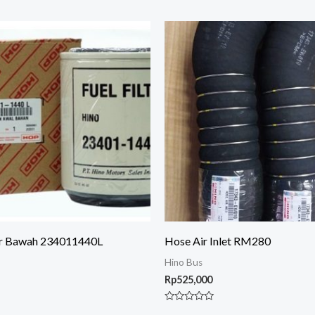
lar Bawah 234011440L
Hose Air Inlet RM280
Hino Bus
Rp
525,000
Rated