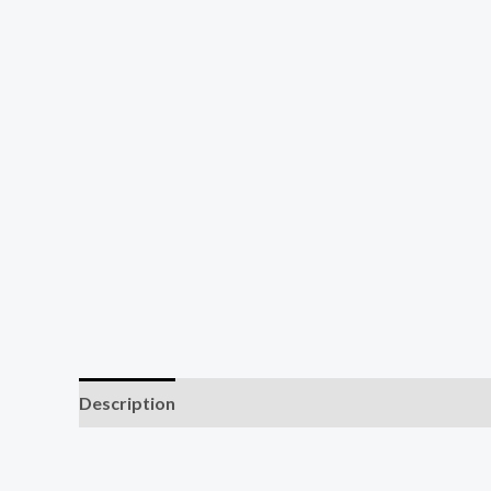
Description
Additional information
Reviews (0