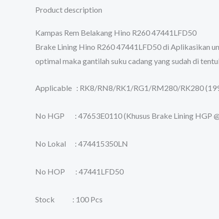
Product description
Kampas Rem Belakang Hino R260 47441LFD50
Brake Lining Hino R260 47441LFD50 di Aplikasikan 
optimal maka gantilah suku cadang yang sudah di tent
Applicable : RK8/RN8/RK1/RG1/RM280/RK280 (1996
No HGP : 47653E0110 (Khusus Brake Lining HGP @
No Lokal : 474415350LN
No HOP : 47441LFD50
Stock : 100 Pcs