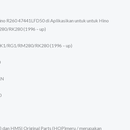
no R260 47441LFD50 di Aplikasikan untuk untuk Hino
0/RK280 (1996 – up)
RK1/RG1/RM280/RK280 (1996 – up)
0
LN
0
) dan HMSI Original Parts (HOP)meru / merupakan